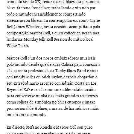
trinta do século XX, dende o delta blues ata piedmont
blues. Stefano Ronchi ven traballando e xirando por
todo o mundo incansablemente compartindo
escenario con bluesman contemporáneos como Lurrie
Bell, James Wheeler e, nesta ocasión, acompañado polo
compostelán Marcos Coll, a quen coñece en Berlín nas
lendarias Monday Jelly Roll Session do mítico local
White Trash.
Marcos Coll é un dos nosos embaixadores musicais
polo mundo dende que deixara Galicia para comezar a
súa carreira profesional coa Tonky Blues Band e xirar
con Buddy Miles ou Mick Taylor; despois chegarían o
seu extraordinario ascenso con Adrián Costa en Los
Reyes del K.O. e as súas innumerables colaboracións
para converterse nunha das máis grandes referenzas
coma solista de armónica no blues europeo e imaxe
promocional de Hohner, a marca de harmónicas máis
importante do mundo.
En directo, Stefano Ronchi e Marcos Coll son puro
sabor country blues e exploran un estilo antigo e