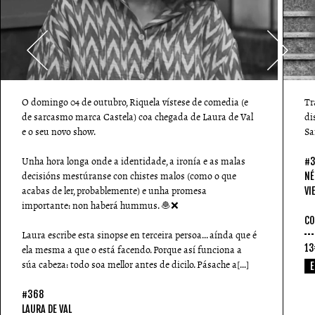
O domingo 04 de outubro, Riquela vístese de comedia (e
Tr
de sarcasmo marca Castela) coa chegada de Laura de Val
di
e o seu novo show.
Sa
Unha hora longa onde a identidade, a ironía e as malas
#
decisións mestúranse con chistes malos (como o que
NÉ
acabas de ler, probablemente) e unha promesa
VI
importante: non haberá hummus. 🧆❌
CO
Laura escribe esta sinopse en terceira persoa... aínda que é
13
ela mesma a que o está facendo. Porque así funciona a
súa cabeza: todo soa mellor antes de dicilo. Pásache a[…]
#368
LAURA DE VAL