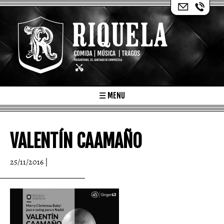
Skip
to
content
☰ MENU
VALENTÍN CAAMAÑO
25/11/2016 |